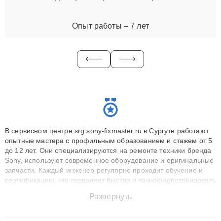
Опыт работы – 7 лет
В сервисном центре srg.sony-fixmaster.ru в Сургуте работают
опытные мастера с профильным образованием и стажем от 5
до 12 лет. Они специализируются на ремонте техники бренда
Sony, используют современное оборудование и оригинальные
запчасти. Каждый инженер регулярно проходит обучение и
сертификацию, что позволяет быстро и точноdiagnostikировать
поломки и восстанавливать технику с сохранением гарантии
Развернуть
до 3 лет. Наши мастера решают сложные случаи: от замены
матриц и материнских плат до ремонта после залития и
восстановления данных. Благодаря высокой квалификации и