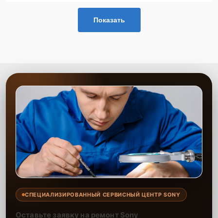
работы и надёжность ремонта.
Показать
Сервисный центр гарантирует качественную замену дисплея
(экрана) акустической системы с использованием оригинальных
запчастей или проверенных аналогов. Мы обеспечим
восстановление работоспособности вашей системы на долгий
срок, а наши опытные мастера выполнят работу с учётом всех
особенностей оборудования. Мы делаем всё, чтобы ваш опыт
пользования техникой был максимально комфортным.
СПЕЦИАЛИЗИРОВАННЫЙ СЕРВИСНЫЙ ЦЕНТР SONY
Оставьте заявку на ремонт Sony