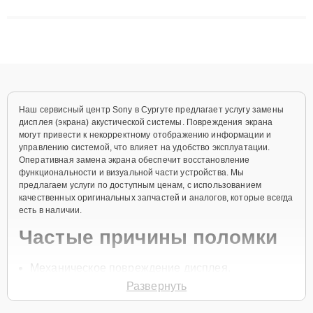
матриц и материнских плат до ремонта после залития и
восстановления данных. Благодаря высокой квалификации и
ответственному подходу клиенты получают быстрый,
качественный ремонт и понятные объяснения по результатам
диагностики.
Наш сервисный центр Sony в Сургуте предлагает услугу замены
дисплея (экрана) акустической системы. Повреждения экрана
могут привести к некорректному отображению информации и
управлению системой, что влияет на удобство эксплуатации.
Оперативная замена экрана обеспечит восстановление
функциональности и визуальной части устройства. Мы
предлагаем услуги по доступным ценам, с использованием
качественных оригинальных запчастей и аналогов, которые всегда
есть в наличии.
Частые причины поломки
Механическое повреждение дисплея.
Развернуть
Попадание влаги внутрь устройства.
Перегрев компонентов системы.