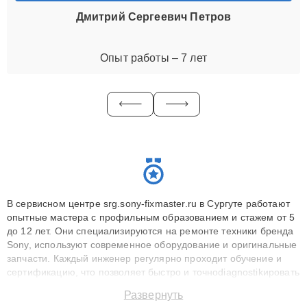
Дмитрий Сергеевич Петров
Опыт работы – 7 лет
В сервисном центре srg.sony-fixmaster.ru в Сургуте работают
опытные мастера с профильным образованием и стажем от 5
до 12 лет. Они специализируются на ремонте техники бренда
Sony, используют современное оборудование и оригинальные
запчасти. Каждый инженер регулярно проходит обучение и
сертификацию, что позволяет быстро и точноdiagnostikировать
поломки и восстанавливать технику с сохранением гарантии
Развернуть
до 3 лет. Наши мастера решают сложные случаи: от замены