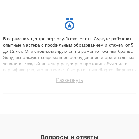
В сервисном центре srg.sony-fixmaster.ru в Сургуте работают
опытные мастера с профильным образованием и стажем от 5
до 12 лет. Они специализируются на ремонте техники бренда
Sony, используют современное оборудование и оригинальные
запчасти. Каждый инженер регулярно проходит обучение и
сертификацию, что позволяет быстро и точноdiagnostikировать
поломки и восстанавливать технику с сохранением гарантии
Развернуть
до 3 лет. Наши мастера решают сложные случаи: от замены
матриц и материнских плат до ремонта после залития и
восстановления данных. Благодаря высокой квалификации и
ответственному подходу клиенты получают быстрый,
качественный ремонт и понятные объяснения по результатам
диагностики.
Вопросы и ответы