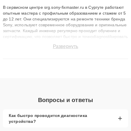
В сервисном центре srg.sony-fixmaster.ru в Сургуте работают
опытные мастера с профильным образованием и стажем от 5
до 12 лет. Они специализируются на ремонте техники бренда
Sony, используют современное оборудование и оригинальные
запчасти. Каждый инженер регулярно проходит обучение и
сертификацию, что позволяет быстро и точноdiagnostikировать
поломки и восстанавливать технику с сохранением гарантии
Развернуть
до 3 лет. Наши мастера решают сложные случаи: от замены
матриц и материнских плат до ремонта после залития и
восстановления данных. Благодаря высокой квалификации и
ответственному подходу клиенты получают быстрый,
качественный ремонт и понятные объяснения по результатам
диагностики.
Вопросы и ответы
Как быстро проводится диагностика
+
устройства?