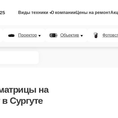
-25
Виды техники
О компании
Цены на ремонт
Ак
Проектор
Объектив
Фотовс
 матрицы
на
 в Сургуте