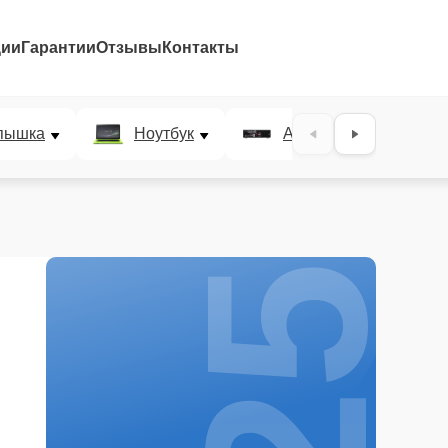
ции
Гарантии
Отзывы
Контакты
25%
пышка
Ноутбук
AV-ресивер