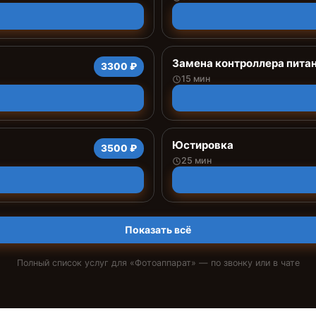
Замена контроллера пита
3300 ₽
15 мин
Юстировка
3500 ₽
25 мин
Показать всё
Полный список услуг для «
Фотоаппарат
» — по звонку или в чате