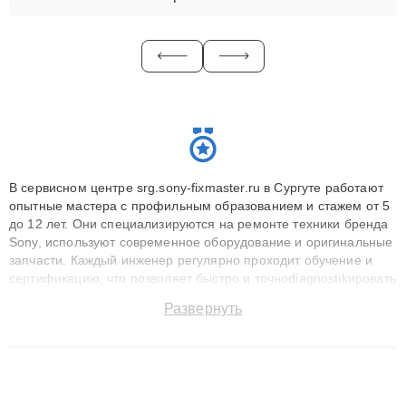
В сервисном центре srg.sony-fixmaster.ru в Сургуте работают
опытные мастера с профильным образованием и стажем от 5
до 12 лет. Они специализируются на ремонте техники бренда
Sony, используют современное оборудование и оригинальные
запчасти. Каждый инженер регулярно проходит обучение и
сертификацию, что позволяет быстро и точноdiagnostikировать
поломки и восстанавливать технику с сохранением гарантии
Развернуть
до 3 лет. Наши мастера решают сложные случаи: от замены
матриц и материнских плат до ремонта после залития и
восстановления данных. Благодаря высокой квалификации и
ответственному подходу клиенты получают быстрый,
качественный ремонт и понятные объяснения по результатам
диагностики.