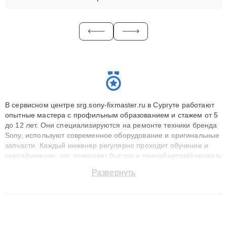
В сервисном центре srg.sony-fixmaster.ru в Сургуте работают
опытные мастера с профильным образованием и стажем от 5
до 12 лет. Они специализируются на ремонте техники бренда
Sony, используют современное оборудование и оригинальные
запчасти. Каждый инженер регулярно проходит обучение и
сертификацию, что позволяет быстро и точноdiagnostikировать
поломки и восстанавливать технику с сохранением гарантии
Развернуть
до 3 лет. Наши мастера решают сложные случаи: от замены
матриц и материнских плат до ремонта после залития и
восстановления данных. Благодаря высокой квалификации и
ответственному подходу клиенты получают быстрый,
качественный ремонт и понятные объяснения по результатам
диагностики.