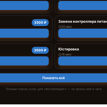
Замена контроллера пита
3300 ₽
20 мин
Юстировка
3500 ₽
15 мин
Показать всё
Полный список услуг для «
Фотоаппарат
» — по звонку или в чате