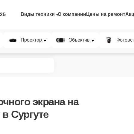
-25
Виды техники
О компании
Цены на ремонт
Ак
Проектор
Объектив
Фотовс
чного экрана
на
 в Сургуте