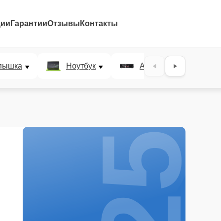
ции
Гарантии
Отзывы
Контакты
25%
пышка
Ноутбук
AV-ресивер