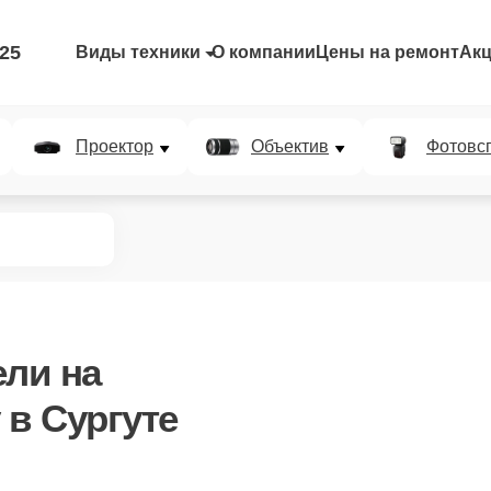
-25
Виды техники
О компании
Цены на ремонт
Ак
Проектор
Объектив
Фотовс
ели
на
 в Сургуте