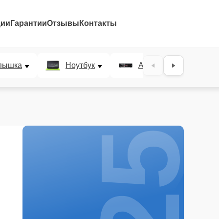
ции
Гарантии
Отзывы
Контакты
25%
пышка
Ноутбук
AV-ресивер