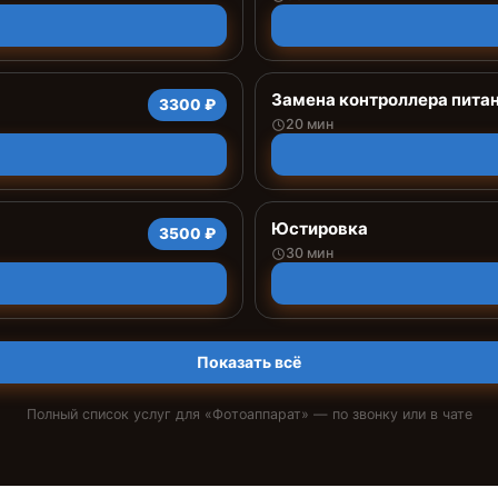
Замена контроллера пита
3300 ₽
20 мин
Юстировка
3500 ₽
30 мин
Показать всё
Полный список услуг для «
Фотоаппарат
» — по звонку или в чате