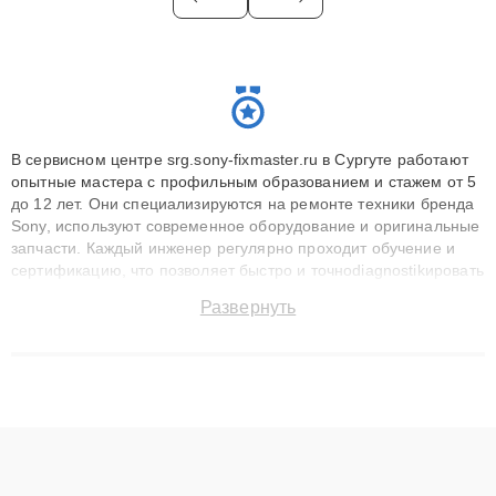
В сервисном центре srg.sony-fixmaster.ru в Сургуте работают
опытные мастера с профильным образованием и стажем от 5
до 12 лет. Они специализируются на ремонте техники бренда
Sony, используют современное оборудование и оригинальные
запчасти. Каждый инженер регулярно проходит обучение и
сертификацию, что позволяет быстро и точноdiagnostikировать
поломки и восстанавливать технику с сохранением гарантии
Развернуть
до 3 лет. Наши мастера решают сложные случаи: от замены
матриц и материнских плат до ремонта после залития и
восстановления данных. Благодаря высокой квалификации и
ответственному подходу клиенты получают быстрый,
качественный ремонт и понятные объяснения по результатам
диагностики.