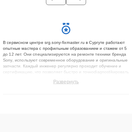
В сервисном центре srg.sony-fixmaster.ru в Сургуте работают
опытные мастера с профильным образованием и стажем от 5
до 12 лет. Они специализируются на ремонте техники бренда
Sony, используют современное оборудование и оригинальные
запчасти. Каждый инженер регулярно проходит обучение и
сертификацию, что позволяет быстро и точноdiagnostikировать
поломки и восстанавливать технику с сохранением гарантии
Развернуть
до 3 лет. Наши мастера решают сложные случаи: от замены
матриц и материнских плат до ремонта после залития и
восстановления данных. Благодаря высокой квалификации и
ответственному подходу клиенты получают быстрый,
качественный ремонт и понятные объяснения по результатам
диагностики.