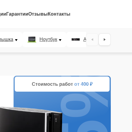
ции
Гарантии
Отзывы
Контакты
пышка
Ноутбук
AV-ресивер
25%
Стоимость работ
от 400 ₽