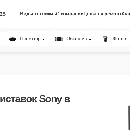
-25
Виды техники
О компании
Цены на ремонт
Ак
Проектор
Объектив
Фотовс
иставок Sony
в