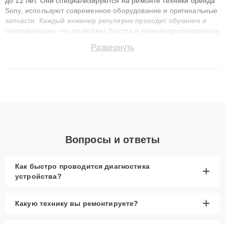
до 12 лет. Они специализируются на ремонте техники бренда
Sony, используют современное оборудование и оригинальные
запчасти. Каждый инженер регулярно проходит обучение и
сертификацию, что позволяет быстро и точноdiagnostikировать
поломки и восстанавливать технику с сохранением гарантии
Развернуть
до 3 лет. Наши мастера решают сложные случаи: от замены
матриц и материнских плат до ремонта после залития и
восстановления данных. Благодаря высокой квалификации и
ответственному подходу клиенты получают быстрый,
качественный ремонт и понятные объяснения по результатам
диагностики.
Вопросы и ответы
Как быстро проводится диагностика
+
устройства?
+
Какую технику вы ремонтируете?