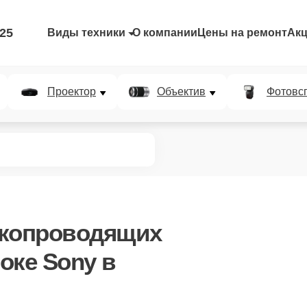
-25
Виды техники
О компании
Цены на ремонт
Ак
Проектор
Объектив
Фотовс
окопроводящих
оке Sony в