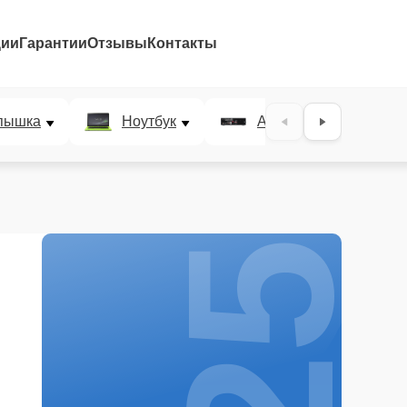
ции
Гарантии
Отзывы
Контакты
25%
пышка
Ноутбук
AV-ресивер