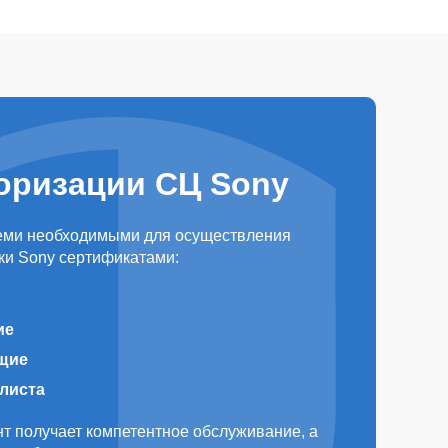
оризации СЦ Sony
еми необходимыми для осуществления
ки Sony сертификатами:
ие
щие
алиста
т получает компетентное обслуживание, а