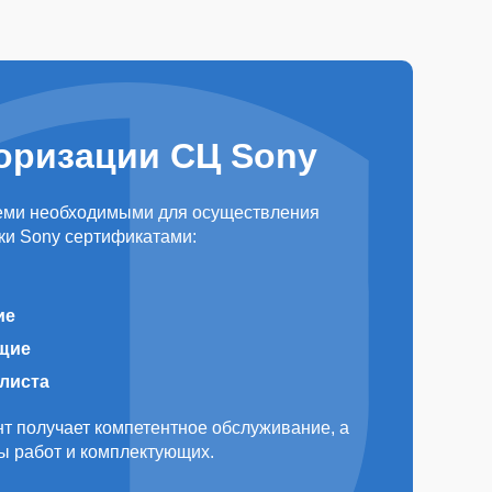
оризации СЦ Sony
еми необходимыми для осуществления
ки Sony сертификатами:
ие
щие
алиста
т получает компетентное обслуживание, а
ды работ и комплектующих.