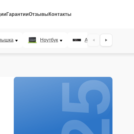
ции
Гарантии
Отзывы
Контакты
25%
пышка
Ноутбук
AV-ресивер