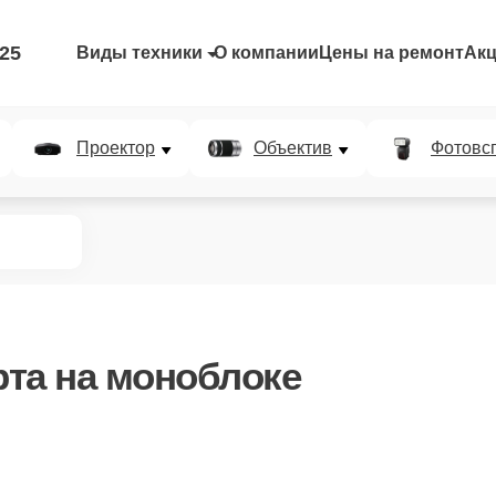
-25
Виды техники
О компании
Цены на ремонт
Ак
Проектор
Объектив
Фотовс
рта
на моноблоке