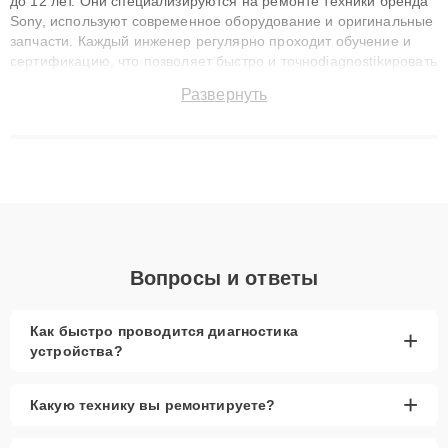
до 12 лет. Они специализируются на ремонте техники бренда
Sony, используют современное оборудование и оригинальные
запчасти. Каждый инженер регулярно проходит обучение и
сертификацию, что позволяет быстро и точноdiagnostikировать
поломки и восстанавливать технику с сохранением гарантии
Развернуть
до 3 лет. Наши мастера решают сложные случаи: от замены
матриц и материнских плат до ремонта после залития и
восстановления данных. Благодаря высокой квалификации и
ответственному подходу клиенты получают быстрый,
качественный ремонт и понятные объяснения по результатам
диагностики.
Вопросы и ответы
Как быстро проводится диагностика
+
устройства?
+
Какую технику вы ремонтируете?