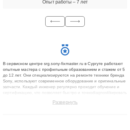
Опыт работы – 7 лет
В сервисном центре srg.sony-fixmaster.ru в Сургуте работают
опытные мастера с профильным образованием и стажем от 5
до 12 лет. Они специализируются на ремонте техники бренда
Sony, используют современное оборудование и оригинальные
запчасти. Каждый инженер регулярно проходит обучение и
сертификацию, что позволяет быстро и точноdiagnostikировать
поломки и восстанавливать технику с сохранением гарантии
Развернуть
до 3 лет. Наши мастера решают сложные случаи: от замены
матриц и материнских плат до ремонта после залития и
восстановления данных. Благодаря высокой квалификации и
ответственному подходу клиенты получают быстрый,
качественный ремонт и понятные объяснения по результатам