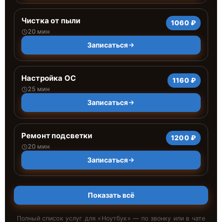
Чистка от пыли
1060 ₽
20 мин
Записаться
Настройка ОС
1160 ₽
25 мин
Записаться
Ремонт подсветки
1200 ₽
20 мин
Записаться
Показать всё
Полный список услуг для «
Ноутбук
» — по звонку или в чате