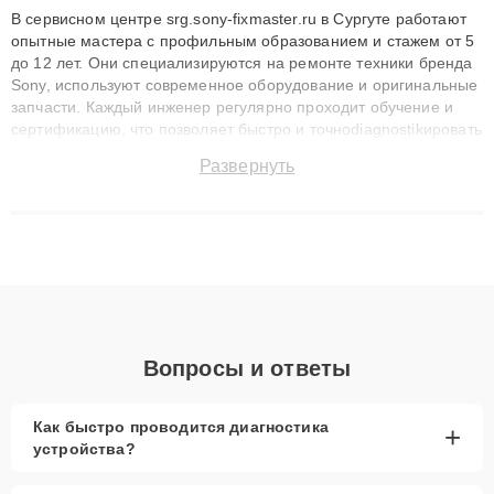
В сервисном центре srg.sony-fixmaster.ru в Сургуте работают
опытные мастера с профильным образованием и стажем от 5
до 12 лет. Они специализируются на ремонте техники бренда
Sony, используют современное оборудование и оригинальные
запчасти. Каждый инженер регулярно проходит обучение и
сертификацию, что позволяет быстро и точноdiagnostikировать
поломки и восстанавливать технику с сохранением гарантии
Развернуть
до 3 лет. Наши мастера решают сложные случаи: от замены
матриц и материнских плат до ремонта после залития и
восстановления данных. Благодаря высокой квалификации и
ответственному подходу клиенты получают быстрый,
качественный ремонт и понятные объяснения по результатам
диагностики.
Вопросы и ответы
Как быстро проводится диагностика
+
устройства?