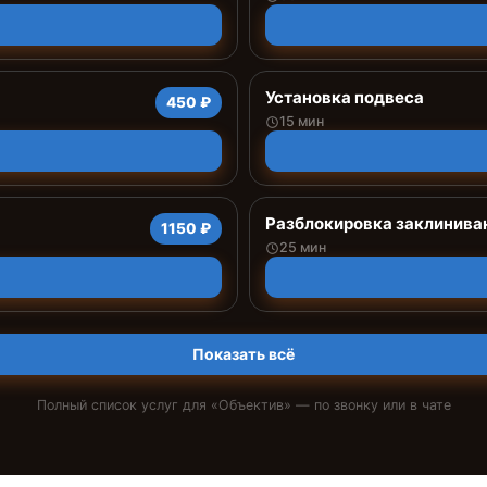
Установка подвеса
450 ₽
15 мин
Разблокировка заклинива
1150 ₽
25 мин
Показать всё
Полный список услуг для «
Объектив
» — по звонку или в чате