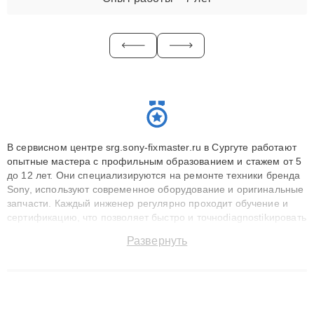
В сервисном центре srg.sony-fixmaster.ru в Сургуте работают
опытные мастера с профильным образованием и стажем от 5
до 12 лет. Они специализируются на ремонте техники бренда
Sony, используют современное оборудование и оригинальные
запчасти. Каждый инженер регулярно проходит обучение и
сертификацию, что позволяет быстро и точноdiagnostikировать
поломки и восстанавливать технику с сохранением гарантии
Развернуть
до 3 лет. Наши мастера решают сложные случаи: от замены
матриц и материнских плат до ремонта после залития и
восстановления данных. Благодаря высокой квалификации и
ответственному подходу клиенты получают быстрый,
качественный ремонт и понятные объяснения по результатам