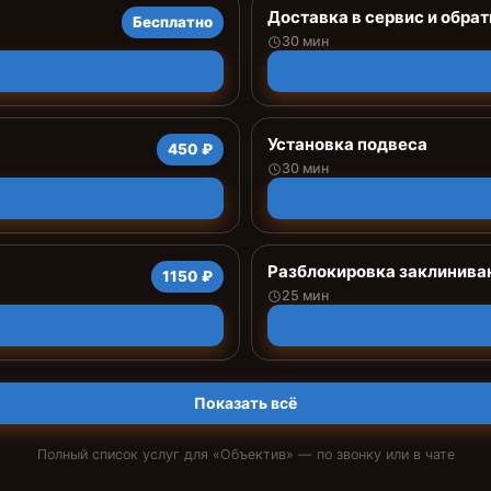
Доставка в сервис и обрат
Бесплатно
30 мин
Установка подвеса
450 ₽
30 мин
Разблокировка заклинива
1150 ₽
25 мин
Показать всё
Полный список услуг для «
Объектив
» — по звонку или в чате