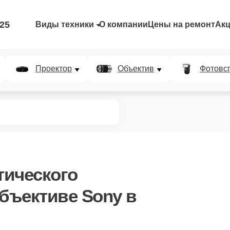
-25
Виды техники
О компании
Цены на ремонт
Ак
Проектор
Объектив
Фотовс
тического
бъективе Sony в