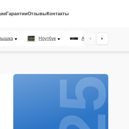
ции
Гарантии
Отзывы
Контакты
25%
пышка
Ноутбук
AV-ресивер