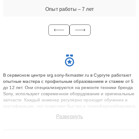
Опыт работы – 7 лет
В сервисном центре srg.sony-fixmaster.ru в Сургуте работают
опытные мастера с профильным образованием и стажем от 5
до 12 лет. Они специализируются на ремонте техники бренда
Sony, используют современное оборудование и оригинальные
запчасти. Каждый инженер регулярно проходит обучение и
сертификацию, что позволяет быстро и точноdiagnostikировать
поломки и восстанавливать технику с сохранением гарантии
Развернуть
до 3 лет. Наши мастера решают сложные случаи: от замены
матриц и материнских плат до ремонта после залития и
восстановления данных. Благодаря высокой квалификации и
ответственному подходу клиенты получают быстрый,