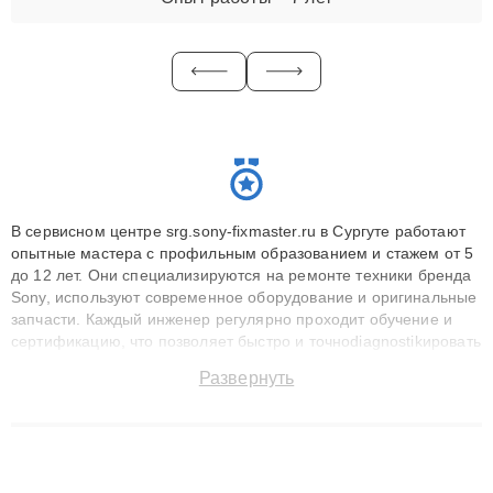
В сервисном центре srg.sony-fixmaster.ru в Сургуте работают
опытные мастера с профильным образованием и стажем от 5
до 12 лет. Они специализируются на ремонте техники бренда
Sony, используют современное оборудование и оригинальные
запчасти. Каждый инженер регулярно проходит обучение и
сертификацию, что позволяет быстро и точноdiagnostikировать
поломки и восстанавливать технику с сохранением гарантии
Развернуть
до 3 лет. Наши мастера решают сложные случаи: от замены
матриц и материнских плат до ремонта после залития и
восстановления данных. Благодаря высокой квалификации и
ответственному подходу клиенты получают быстрый,
качественный ремонт и понятные объяснения по результатам