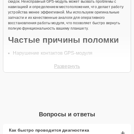
скидок. Неисправный GPS-модуль может вызвать проблемы с
навигацией и определением местоположения, что делает работу
устройства менее эффективной. Мы используем оригинальные
запчасти и их качественные аналоги для оперативного
восстановления работы модуля, что позволяет быстро вернуть
полную функциональность вашему планшету.
Частые причины поломки
Нарушение контактов GPS-модуля
Физические повреждения
Развернуть
Сбой в программном обеспечении
Износ компонентов
Попадание влаги
Чтобы записаться на ремонт GPS-модуля, позвоните по телефону
+7 (800) 100-91-25 или оставьте
Заявку на сайте
. Специалист
свяжется с вами в течение минуты для уточнения всех вопросов и
Вопросы и ответы
записи на диагностику и ремонт.
Главные особенности
Как быстро проводится диагностика
+