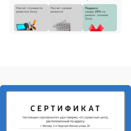
Расчет стоимости
Расчет сроков
Подарок:
ремонта Sony
ремонта
скидку
25%
на
ремонт техники
Sony