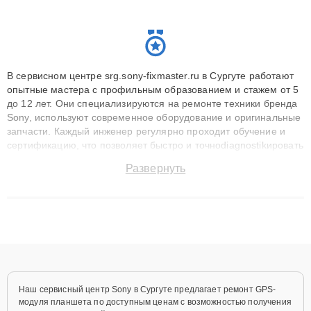
В сервисном центре srg.sony-fixmaster.ru в Сургуте работают
опытные мастера с профильным образованием и стажем от 5
до 12 лет. Они специализируются на ремонте техники бренда
Sony, используют современное оборудование и оригинальные
запчасти. Каждый инженер регулярно проходит обучение и
сертификацию, что позволяет быстро и точноdiagnostikировать
поломки и восстанавливать технику с сохранением гарантии
Развернуть
до 3 лет. Наши мастера решают сложные случаи: от замены
матриц и материнских плат до ремонта после залития и
восстановления данных. Благодаря высокой квалификации и
ответственному подходу клиенты получают быстрый,
качественный ремонт и понятные объяснения по результатам
диагностики.
Наш сервисный центр Sony в Сургуте предлагает ремонт GPS-
модуля планшета по доступным ценам с возможностью получения