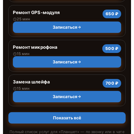
Ремонт GPS-модуля
650 ₽
25 мин
Записаться
Ремонт микрофона
500 ₽
15 мин
Записаться
Замена шлейфа
700 ₽
15 мин
Записаться
Показать всё
Полный список услуг для «
Планшет
» — по звонку или в чате