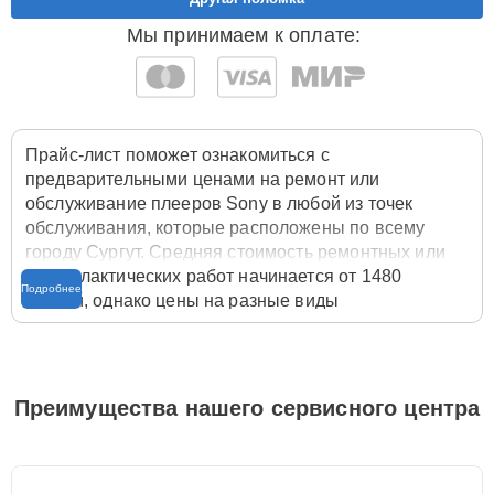
Мы принимаем к оплате:
Прайс-лист поможет ознакомиться с
предварительными ценами на ремонт или
обслуживание плееров Sony в любой из точек
обслуживания, которые расположены по всему
городу Сургут. Средняя стоимость ремонтных или
профилактических работ начинается от 1480
Подробнее
рублей, однако цены на разные виды
комплектующих могут различаться. Полную
стоимость работ с учётом запчастей или расходных
материалов необходимо уточнять со специалистом
службы заботы о клиентах. Для расчета итоговой
Преимущества нашего сервисного центра
стоимости ремонта плеера достаточно позвонить по
телефону горячей линии
+7 (800) 100-91-25
или
оставить заявку на нашем сайте Sony-Fixmaster.