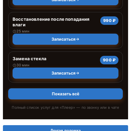
Восстановление после попадания
990 ₽
влаги
25 мин
Записаться
Замена стекла
900 ₽
30 мин
Записаться
Показать всё
Полный список услуг для «
Плеер
» — по звонку или в чате
Другая поломка