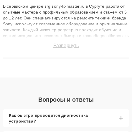
В сервисном центре srg.sony-fixmaster.ru в Сургуте работают
опытные мастера с профильным образованием и стажем от 5
до 12 лет. Они специализируются на ремонте техники бренда
Sony, используют современное оборудование и оригинальные
запчасти. Каждый инженер регулярно проходит обучение и
сертификацию, что позволяет быстро и точноdiagnostikировать
поломки и восстанавливать технику с сохранением гарантии
Развернуть
до 3 лет. Наши мастера решают сложные случаи: от замены
матриц и материнских плат до ремонта после залития и
восстановления данных. Благодаря высокой квалификации и
ответственному подходу клиенты получают быстрый,
качественный ремонт и понятные объяснения по результатам
диагностики.
Вопросы и ответы
Как быстро проводится диагностика
+
устройства?