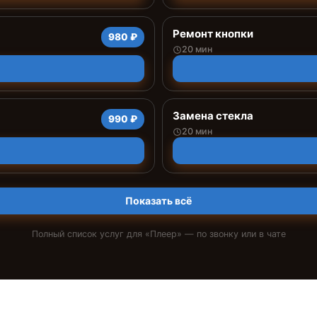
Ремонт кнопки
980 ₽
20 мин
Замена стекла
990 ₽
20 мин
Показать всё
Полный список услуг для «
Плеер
» — по звонку или в чате