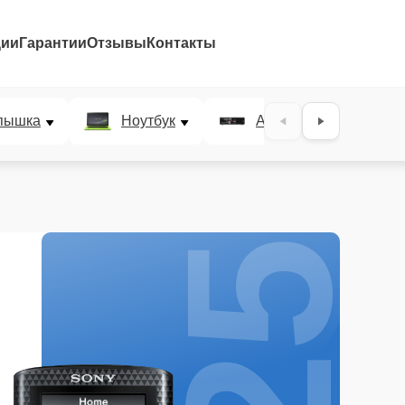
ции
Гарантии
Отзывы
Контакты
25%
пышка
Ноутбук
AV-ресивер