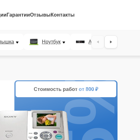
ции
Гарантии
Отзывы
Контакты
пышка
Ноутбук
AV-ресивер
25%
Стоимость работ
от 800 ₽