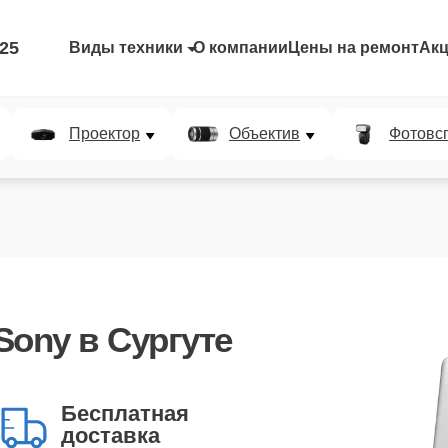
-25
Виды техники
О компании
Цены на ремонт
Ак
Проектор
Объектив
Фотовс
Sony
в Сургуте
Бесплатная
доставка