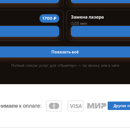
Замена лазера
1700 ₽
25 мин
Показать всё
Полный список услуг для «
Принтер
» — по звонку или в чате
имаем к оплате:
Другая 