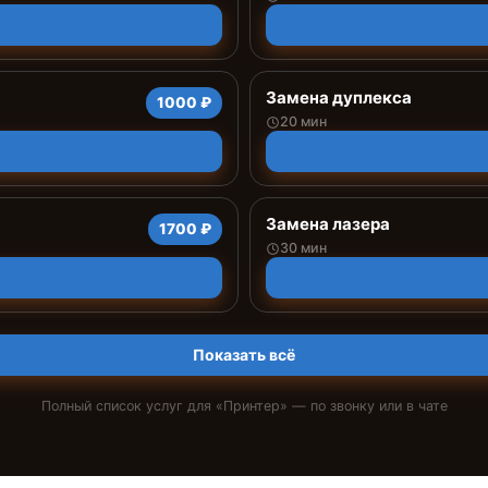
Замена дуплекса
1000 ₽
20 мин
Замена лазера
1700 ₽
30 мин
Показать всё
Полный список услуг для «
Принтер
» — по звонку или в чате