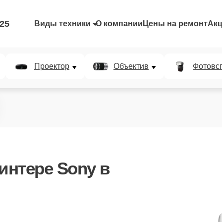
-25
Виды техники
О компании
Цены на ремонт
Ак
Проектор
Объектив
Фотовс
интере Sony в