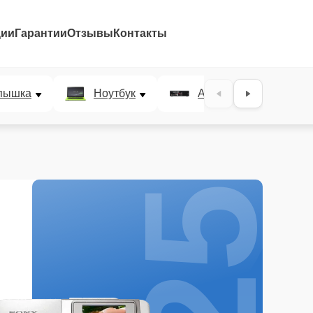
ции
Гарантии
Отзывы
Контакты
25%
пышка
Ноутбук
AV-ресивер