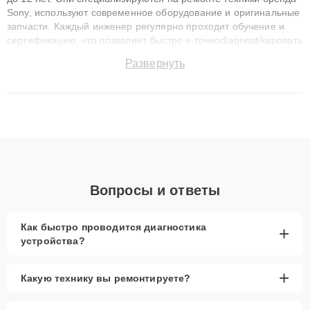
Sony, используют современное оборудование и оригинальные
запчасти. Каждый инженер регулярно проходит обучение и
сертификацию, что позволяет быстро и точноdiagnostikировать
поломки и восстанавливать технику с сохранением гарантии
Развернуть
до 3 лет. Наши мастера решают сложные случаи: от замены
матриц и материнских плат до ремонта после залития и
восстановления данных. Благодаря высокой квалификации и
ответственному подходу клиенты получают быстрый,
качественный ремонт и понятные объяснения по результатам
диагностики.
Вопросы и ответы
Как быстро проводится диагностика
+
устройства?
+
Какую технику вы ремонтируете?