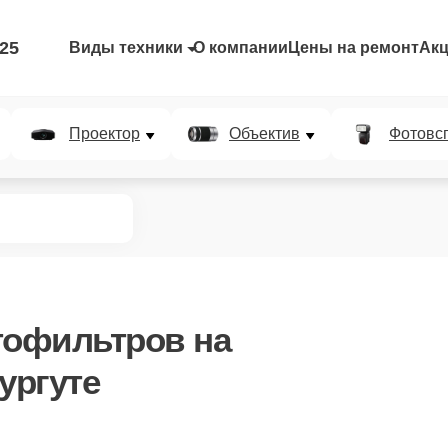
-25
Виды техники
О компании
Цены на ремонт
Ак
Проектор
Объектив
Фотовс
тофильтров
на
ургуте