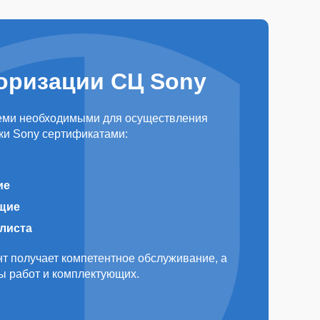
оризации СЦ Sony
еми необходимыми для осуществления
ки Sony сертификатами:
ие
щие
алиста
т получает компетентное обслуживание, а
ды работ и комплектующих.