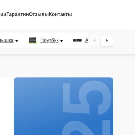
ции
Гарантии
Отзывы
Контакты
25%
пышка
Ноутбук
AV-ресивер