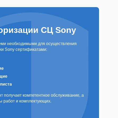
оризации СЦ Sony
еми необходимыми для осуществления
ки Sony сертификатами:
ие
щие
алиста
т получает компетентное обслуживание, а
ды работ и комплектующих.