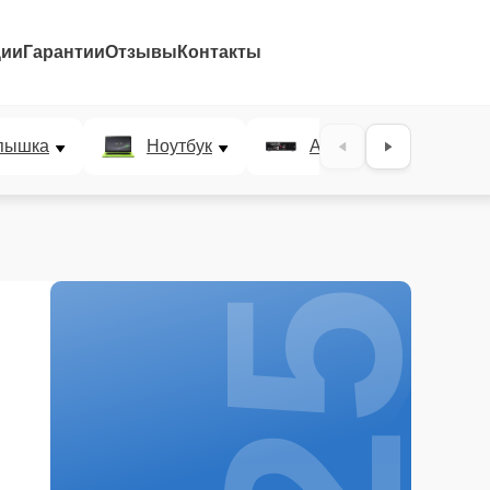
ции
Гарантии
Отзывы
Контакты
25%
пышка
Ноутбук
AV-ресивер