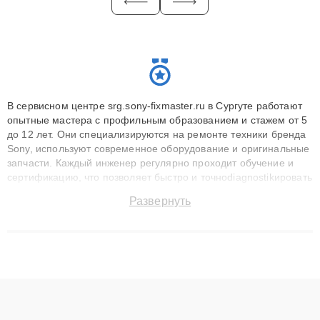
В сервисном центре srg.sony-fixmaster.ru в Сургуте работают
опытные мастера с профильным образованием и стажем от 5
до 12 лет. Они специализируются на ремонте техники бренда
Sony, используют современное оборудование и оригинальные
запчасти. Каждый инженер регулярно проходит обучение и
сертификацию, что позволяет быстро и точноdiagnostikировать
поломки и восстанавливать технику с сохранением гарантии
Развернуть
до 3 лет. Наши мастера решают сложные случаи: от замены
матриц и материнских плат до ремонта после залития и
восстановления данных. Благодаря высокой квалификации и
ответственному подходу клиенты получают быстрый,
качественный ремонт и понятные объяснения по результатам
диагностики.