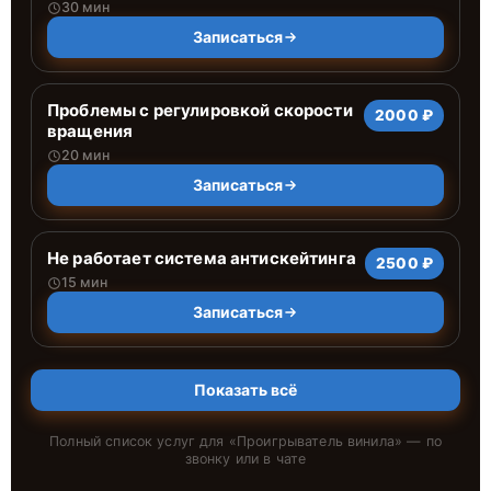
30 мин
Записаться
Проблемы с регулировкой скорости
2000 ₽
вращения
20 мин
Записаться
Не работает система антискейтинга
2500 ₽
15 мин
Записаться
Показать всё
Полный список услуг для «
Проигрыватель винила
» — по
звонку или в чате