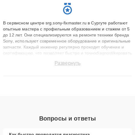
В сервисном центре srg.sony-fixmaster.ru в Сургуте работают
опытные мастера с профильным образованием и стажем от 5
до 12 лет. Они специализируются на ремонте техники бренда
Sony, используют современное оборудование и оригинальные
запчасти. Каждый инженер регулярно проходит обучение и
сертификацию, что позволяет быстро и точноdiagnostikировать
поломки и восстанавливать технику с сохранением гарантии
Развернуть
до 3 лет. Наши мастера решают сложные случаи: от замены
матриц и материнских плат до ремонта после залития и
восстановления данных. Благодаря высокой квалификации и
ответственному подходу клиенты получают быстрый,
качественный ремонт и понятные объяснения по результатам
диагностики.
Вопросы и ответы
Как быстро проводится диагностика