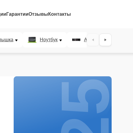
ции
Гарантии
Отзывы
Контакты
25%
пышка
Ноутбук
AV-ресивер