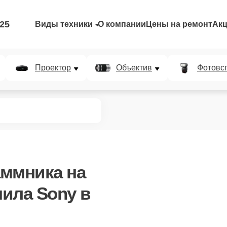
-25
Виды техники
О компании
Цены на ремонт
Ак
Проектор
Объектив
Фотовс
аммника
на
ила Sony в