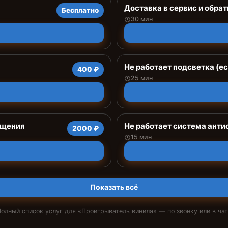
Доставка в сервис и обрат
Бесплатно
30 мин
Не работает подсветка (е
400 ₽
25 мин
ащения
Не работает система анти
2000 ₽
15 мин
Показать всё
олный список услуг для «
Проигрыватель винила
» — по звонку или в ча