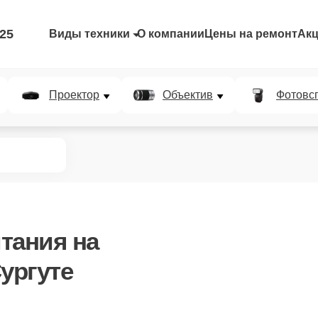
-25
Виды техники
О компании
Цены на ремонт
Ак
Проектор
Объектив
Фотовс
итания
на
ургуте