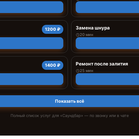
Замена шнура
1200 ₽
20 мин
Ремонт после залития
1400 ₽
25 мин
Показать всё
Полный список услуг для «
Саундбар
» — по звонку или в чате