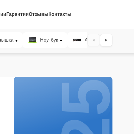
ции
Гарантии
Отзывы
Контакты
25%
пышка
Ноутбук
AV-ресивер