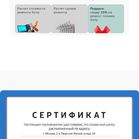
Расчет стоимости
Расчет сроков
Подарок:
ремонта Sony
ремонта
скидку
25%
на
ремонт техники
Sony