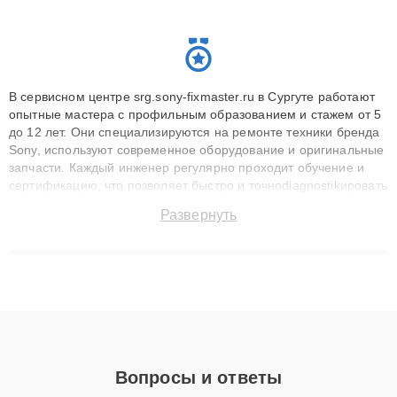
В сервисном центре srg.sony-fixmaster.ru в Сургуте работают
опытные мастера с профильным образованием и стажем от 5
до 12 лет. Они специализируются на ремонте техники бренда
Sony, используют современное оборудование и оригинальные
запчасти. Каждый инженер регулярно проходит обучение и
сертификацию, что позволяет быстро и точноdiagnostikировать
поломки и восстанавливать технику с сохранением гарантии
Развернуть
до 3 лет. Наши мастера решают сложные случаи: от замены
матриц и материнских плат до ремонта после залития и
восстановления данных. Благодаря высокой квалификации и
ответственному подходу клиенты получают быстрый,
качественный ремонт и понятные объяснения по результатам
диагностики.
Вопросы и ответы