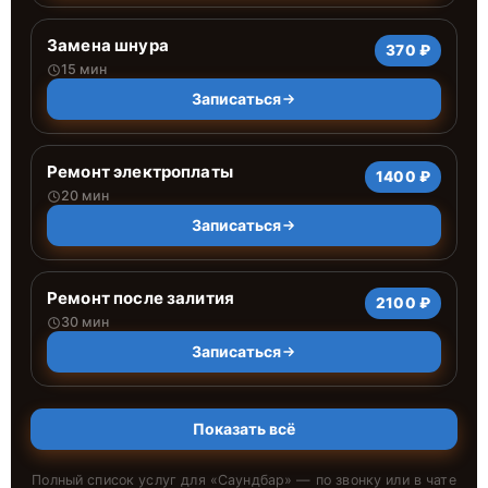
Замена шнура
370 ₽
15 мин
Записаться
Ремонт электроплаты
1400 ₽
20 мин
Записаться
Ремонт после залития
2100 ₽
30 мин
Записаться
Показать всё
Полный список услуг для «
Саундбар
» — по звонку или в чате