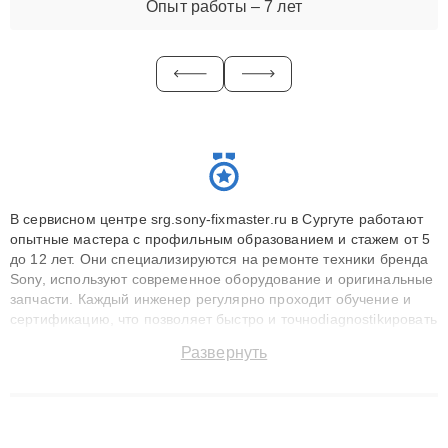
Опыт работы – 7 лет
В сервисном центре srg.sony-fixmaster.ru в Сургуте работают
опытные мастера с профильным образованием и стажем от 5
до 12 лет. Они специализируются на ремонте техники бренда
Sony, используют современное оборудование и оригинальные
запчасти. Каждый инженер регулярно проходит обучение и
сертификацию, что позволяет быстро и точноdiagnostikировать
поломки и восстанавливать технику с сохранением гарантии
Развернуть
до 3 лет. Наши мастера решают сложные случаи: от замены
матриц и материнских плат до ремонта после залития и
восстановления данных. Благодаря высокой квалификации и
ответственному подходу клиенты получают быстрый,
качественный ремонт и понятные объяснения по результатам