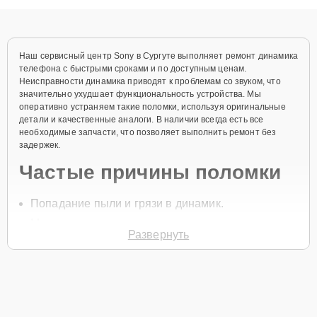
диагностики.
Наш сервисный центр Sony в Сургуте выполняет ремонт динамика
телефона с быстрыми сроками и по доступным ценам.
Неисправности динамика приводят к проблемам со звуком, что
значительно ухудшает функциональность устройства. Мы
оперативно устраняем такие поломки, используя оригинальные
детали и качественные аналоги. В наличии всегда есть все
необходимые запчасти, что позволяет выполнить ремонт без
задержек.
Частые причины поломки
Попадание пыли и грязи в динамик.
Механические повреждения при падении
Развернуть
устройства.
Окисление контактов динамика.
Перепады напряжения.
Попадание влаги внутрь корпуса.