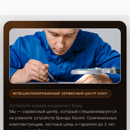
ремонта.
Сервисный центр выполняет качественный ремонт динамика
телефона, возвращая устройству нормальное звучание. Опытные
мастера оперативно устраняют все неисправности, используя
проверенные компоненты. На все работы и установленные
детали предоставляется гарантия, что подтверждает надежность
ремонта. Доверьте ремонт динамика нам, и ваш телефон снова
будет воспроизводить звук четко и громко.
СПЕЦИАЛИЗИРОВАННЫЙ СЕРВИСНЫЙ ЦЕНТР SONY
Оставьте заявку на ремонт Sony
Мы — сервисный центр, который специализируется
на ремонте устройств бренда Xiaomi. Оригинальные
комплектующие, честные цены и гарантия до 3 лет