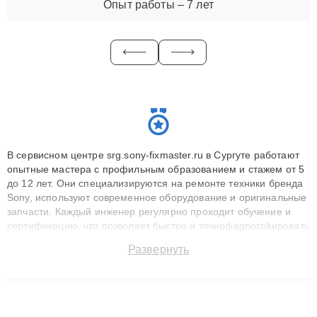
Опыт работы – 7 лет
В сервисном центре srg.sony-fixmaster.ru в Сургуте работают
опытные мастера с профильным образованием и стажем от 5
до 12 лет. Они специализируются на ремонте техники бренда
Sony, используют современное оборудование и оригинальные
запчасти. Каждый инженер регулярно проходит обучение и
сертификацию, что позволяет быстро и точноdiagnostikировать
поломки и восстанавливать технику с сохранением гарантии
Развернуть
до 3 лет. Наши мастера решают сложные случаи: от замены
матриц и материнских плат до ремонта после залития и
восстановления данных. Благодаря высокой квалификации и
ответственному подходу клиенты получают быстрый,
качественный ремонт и понятные объяснения по результатам