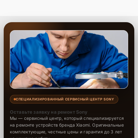
Сервисный центр предлагает качественное восстановление
телефонов, включая ремонт микрофона. Опытные специалисты
эффективно устраняют любые проблемы, связанные с работой
звука, гарантируя исправную работу телефона после ремонта. На
все выполненные работы и использованные запчасти
предоставляется гарантия, что подтверждает высокую
надежность ремонта. Доверьте восстановление телефона
специалистам, и ваше устройство будет снова работать исправно
и долго.
СПЕЦИАЛИЗИРОВАННЫЙ СЕРВИСНЫЙ ЦЕНТР SONY
Оставьте заявку на ремонт Sony
Мы — сервисный центр, который специализируется
на ремонте устройств бренда Xiaomi. Оригинальные
комплектующие, честные цены и гарантия до 3 лет