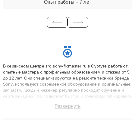
Опыт работы – 7 лет
В сервисном центре srg.sony-fixmaster.ru в Сургуте работают
опытные мастера с профильным образованием и стажем от 5
до 12 лет. Они специализируются на ремонте техники бренда
Sony, используют современное оборудование и оригинальные
запчасти. Каждый инженер регулярно проходит обучение и
сертификацию, что позволяет быстро и точноdiagnostikировать
поломки и восстанавливать технику с сохранением гарантии
Развернуть
до 3 лет. Наши мастера решают сложные случаи: от замены
матриц и материнских плат до ремонта после залития и
восстановления данных. Благодаря высокой квалификации и
ответственному подходу клиенты получают быстрый,
качественный ремонт и понятные объяснения по результатам