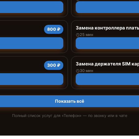
Замена контроллера плат
800 ₽
25 мин
Замена держателя SIM ка
300 ₽
30 мин
Показать всё
Полный список услуг для «
Телефон
» — по звонку или в чате