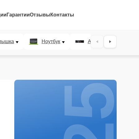
ции
Гарантии
Отзывы
Контакты
25%
пышка
Ноутбук
AV-ресивер