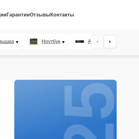
ции
Гарантии
Отзывы
Контакты
25%
пышка
Ноутбук
AV-ресивер