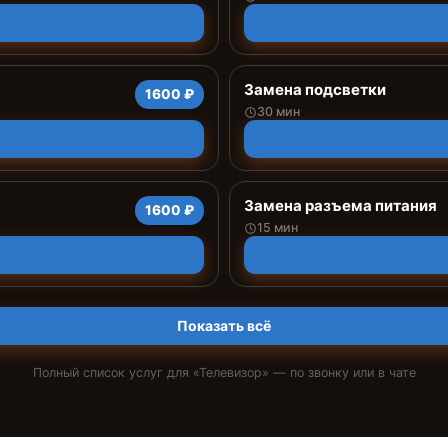
Замена подсветки
1600 ₽
30 мин
Замена разъема питания
1600 ₽
15 мин
Показать всё
Полный список услуг для «
Телевизор
» — по звонку или в чате