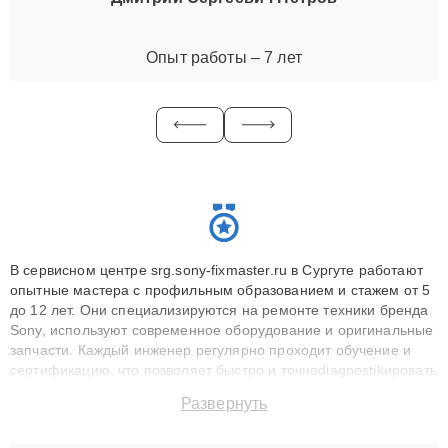
Опыт работы – 7 лет
В сервисном центре srg.sony-fixmaster.ru в Сургуте работают
опытные мастера с профильным образованием и стажем от 5
до 12 лет. Они специализируются на ремонте техники бренда
Sony, используют современное оборудование и оригинальные
запчасти. Каждый инженер регулярно проходит обучение и
сертификацию, что позволяет быстро и точноdiagnostikировать
поломки и восстанавливать технику с сохранением гарантии
Развернуть
до 3 лет. Наши мастера решают сложные случаи: от замены
матриц и материнских плат до ремонта после залития и