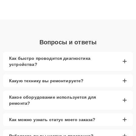
восстановления данных. Благодаря высокой квалификации и
ответственному подходу клиенты получают быстрый,
качественный ремонт и понятные объяснения по результатам
диагностики.
Вопросы и ответы
Как быстро проводится диагностика
+
устройства?
+
Какую технику вы ремонтируете?
Какое оборудование используется для
+
ремонта?
+
Как можно узнать статус моего заказа?
+
Работаете ли вы честно и прозрачно?