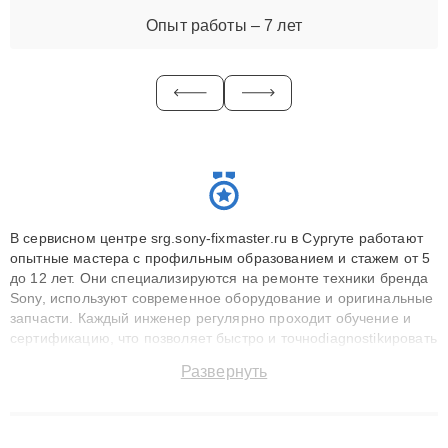
Опыт работы – 7 лет
В сервисном центре srg.sony-fixmaster.ru в Сургуте работают
опытные мастера с профильным образованием и стажем от 5
до 12 лет. Они специализируются на ремонте техники бренда
Sony, используют современное оборудование и оригинальные
запчасти. Каждый инженер регулярно проходит обучение и
сертификацию, что позволяет быстро и точноdiagnostikировать
поломки и восстанавливать технику с сохранением гарантии
Развернуть
до 3 лет. Наши мастера решают сложные случаи: от замены
матриц и материнских плат до ремонта после залития и
восстановления данных. Благодаря высокой квалификации и
ответственному подходу клиенты получают быстрый,