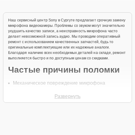
Наш сервисный центр Sony в Сургуте предлагает срочную замену
микрофона видеокамеры. Проблемы со звуком могут значительно
ухудшить качество записи, а неисправность микрофона часто
делает невозможной запись аудио. Мы проводим оперативный
ремонт с использованием качественных запчастей, будь то
оригинальные комплектующие или их надежные аналоги.
Благодаря наличию всех необходимых деталей на складе, ремонт
выполняется быстро и по доступным ценам со скидками.
Частые причины поломки
Механическое повреждение микрофона
Нарушение контактов в цепи
Развернуть
Попадание влаги внутрь корпуса
Износ микрофона при длительном
использовании
Сбои в работе электроники
Для начала ремонта нужно позвонить по телефону +7 (800) 100-