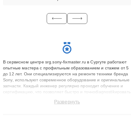
В сервисном центре srg.sony-fixmaster.ru в Сургуте работают
опытные мастера с профильным образованием и стажем от 5
до 12 лет. Они специализируются на ремонте техники бренда
Sony, используют современное оборудование и оригинальные
запчасти. Каждый инженер регулярно проходит обучение и
сертификацию, что позволяет быстро и точноdiagnostikировать
поломки и восстанавливать технику с сохранением гарантии
Развернуть
до 3 лет. Наши мастера решают сложные случаи: от замены
матриц и материнских плат до ремонта после залития и
восстановления данных. Благодаря высокой квалификации и
ответственному подходу клиенты получают быстрый,
качественный ремонт и понятные объяснения по результатам
диагностики.