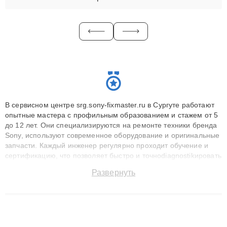
В сервисном центре srg.sony-fixmaster.ru в Сургуте работают
опытные мастера с профильным образованием и стажем от 5
до 12 лет. Они специализируются на ремонте техники бренда
Sony, используют современное оборудование и оригинальные
запчасти. Каждый инженер регулярно проходит обучение и
сертификацию, что позволяет быстро и точноdiagnostikировать
поломки и восстанавливать технику с сохранением гарантии
Развернуть
до 3 лет. Наши мастера решают сложные случаи: от замены
матриц и материнских плат до ремонта после залития и
восстановления данных. Благодаря высокой квалификации и
ответственному подходу клиенты получают быстрый,
качественный ремонт и понятные объяснения по результатам
диагностики.