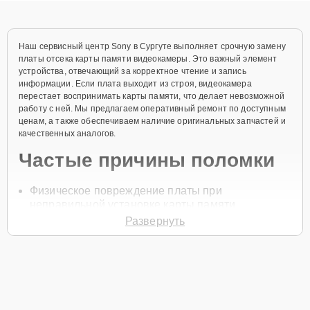
Наш сервисный центр Sony в Сургуте выполняет срочную замену
платы отсека карты памяти видеокамеры. Это важный элемент
устройства, отвечающий за корректное чтение и запись
информации. Если плата выходит из строя, видеокамера
перестает воспринимать карты памяти, что делает невозможной
работу с ней. Мы предлагаем оперативный ремонт по доступным
ценам, а также обеспечиваем наличие оригинальных запчастей и
качественных аналогов.
Частые причины поломки
Физическое повреждение платы при
неправильной установке карты памяти
Развернуть
Износ контактов платы
Перепады напряжения
Попадание пыли и влаги в отсек карты памяти
Неправильная эксплуатация устройства
Для начала ремонта нужно позвонить по телефону +7 (800) 100-