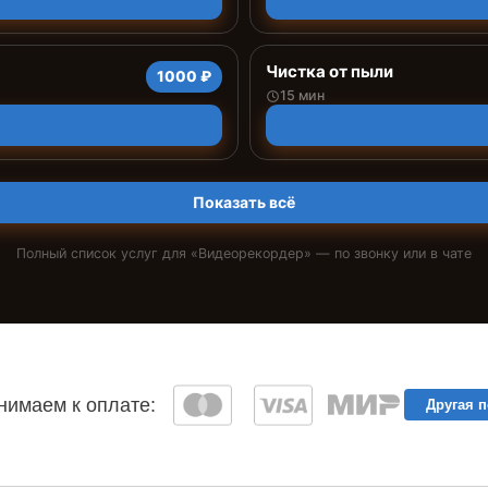
Чистка от пыли
1000 ₽
15 мин
Показать всё
Полный список услуг для «
Видеорекордер
» — по звонку или в чате
имаем к оплате:
Другая 