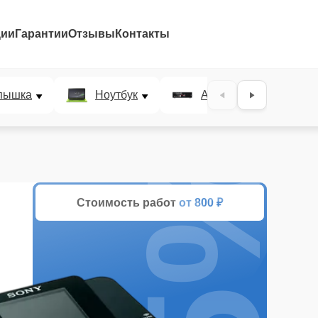
ции
Гарантии
Отзывы
Контакты
пышка
Ноутбук
AV-ресивер
25%
Стоимость работ
от 800 ₽