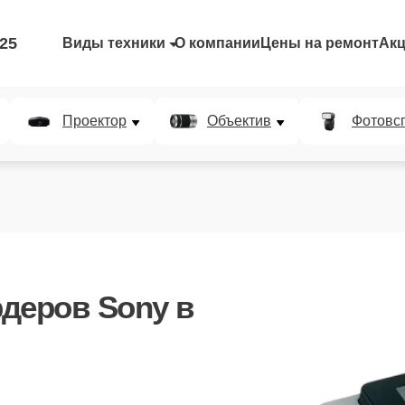
-25
Виды техники
О компании
Цены на ремонт
Ак
Проектор
Объектив
Фотовс
деров Sony
в