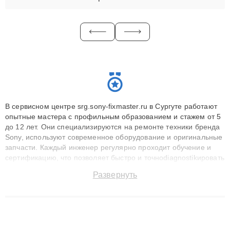
В сервисном центре srg.sony-fixmaster.ru в Сургуте работают
опытные мастера с профильным образованием и стажем от 5
до 12 лет. Они специализируются на ремонте техники бренда
Sony, используют современное оборудование и оригинальные
запчасти. Каждый инженер регулярно проходит обучение и
сертификацию, что позволяет быстро и точноdiagnostikировать
поломки и восстанавливать технику с сохранением гарантии
Развернуть
до 3 лет. Наши мастера решают сложные случаи: от замены
матриц и материнских плат до ремонта после залития и
восстановления данных. Благодаря высокой квалификации и
ответственному подходу клиенты получают быстрый,
качественный ремонт и понятные объяснения по результатам
диагностики.