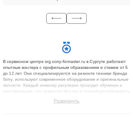
В сервисном центре srg.sony-fixmaster.ru в Сургуте работают
опытные мастера с профильным образованием и стажем от 5
до 12 лет. Они специализируются на ремонте техники бренда
Sony, используют современное оборудование и оригинальные
запчасти. Каждый инженер регулярно проходит обучение и
сертификацию, что позволяет быстро и точноdiagnostikировать
поломки и восстанавливать технику с сохранением гарантии
Развернуть
до 3 лет. Наши мастера решают сложные случаи: от замены
матриц и материнских плат до ремонта после залития и
восстановления данных. Благодаря высокой квалификации и
ответственному подходу клиенты получают быстрый,
качественный ремонт и понятные объяснения по результатам
диагностики.