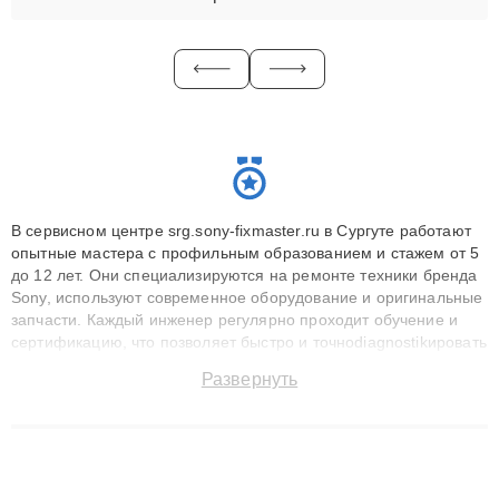
В сервисном центре srg.sony-fixmaster.ru в Сургуте работают
опытные мастера с профильным образованием и стажем от 5
до 12 лет. Они специализируются на ремонте техники бренда
Sony, используют современное оборудование и оригинальные
запчасти. Каждый инженер регулярно проходит обучение и
сертификацию, что позволяет быстро и точноdiagnostikировать
поломки и восстанавливать технику с сохранением гарантии
Развернуть
до 3 лет. Наши мастера решают сложные случаи: от замены
матриц и материнских плат до ремонта после залития и
восстановления данных. Благодаря высокой квалификации и
ответственному подходу клиенты получают быстрый,
качественный ремонт и понятные объяснения по результатам
диагностики.