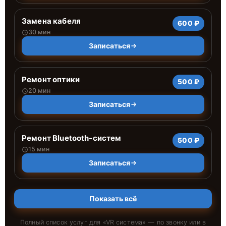
Замена кабеля
600 ₽
30 мин
Записаться
Ремонт оптики
500 ₽
20 мин
Записаться
Ремонт Bluetooth-систем
500 ₽
15 мин
Записаться
Показать всё
Полный список услуг для «
VR система
» — по звонку или в