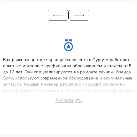
В сервисном центре srg.sony-fixmaster.ru в Сургуте работают
опытные мастера с профильным образованием и стажем от 5
до 12 лет. Они специализируются на ремонте техники бренда
Sony, используют современное оборудование и оригинальные
запчасти. Каждый инженер регулярно проходит обучение и
сертификацию, что позволяет быстро и точноdiagnostikировать
поломки и восстанавливать технику с сохранением гарантии
Развернуть
до 3 лет. Наши мастера решают сложные случаи: от замены
матриц и материнских плат до ремонта после залития и
восстановления данных. Благодаря высокой квалификации и
ответственному подходу клиенты получают быстрый,
качественный ремонт и понятные объяснения по результатам
диагностики.